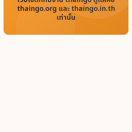
เว็บไซต์ที่ทีมงาน thaingo ดูแลคือ
thaingo.org และ thaingo.in.th
เท่านั้น
Home
Jobs
TERMS OF REFERENCE Consultancy Services for Scoping
Study on Green Investment Ecosystems and Project
Pipelines in the EEC
Back
Like