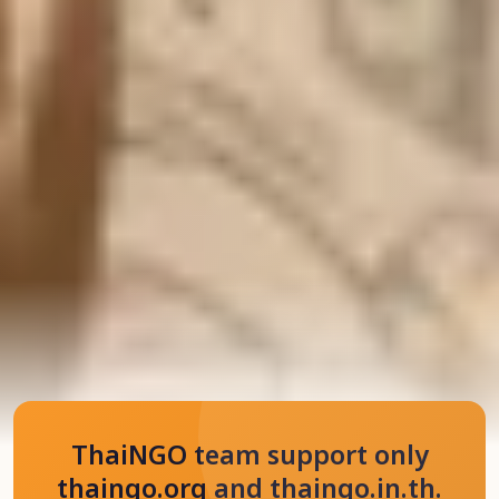
ThaiNGO team support only
thaingo.org and thaingo.in.th.