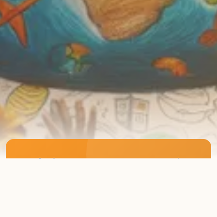
ThaiNGO team support only
thaingo.org and thaingo.in.th.
เว็บไซต์ที่ทีมงาน thaingo ดูแลคือ
thaingo.org และ thaingo.in.th