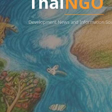
Thai
NGO
Development News and Information So