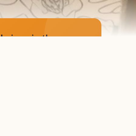
haingo.in.th.
ngo.in.th เท่านั้น