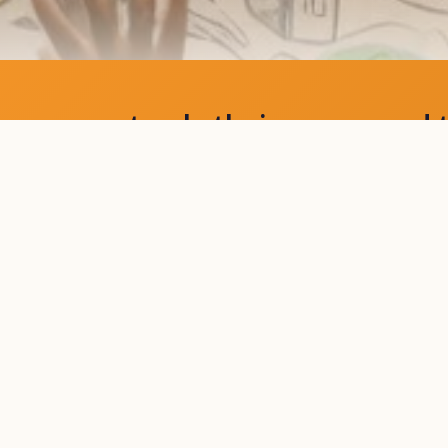
 support only thaingo.org and t
 thaingo ดูแลคือ thaingo.org และ thai
ข่าวทั่วไป